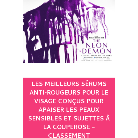
LES MEILLEURS SÉRUMS
ANTI-ROUGEURS POUR LE
VISAGE CONÇUS POUR
APAISER LES PEAUX
SENSIBLES ET SUJETTES À
LA COUPEROSE –
CLASSEMENT