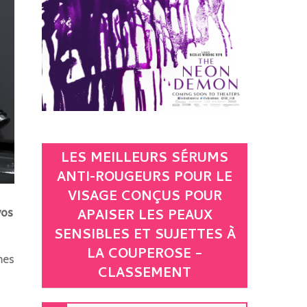
LES MEILLEURS SÉRUMS
ANTI-ROUGEURS POUR LE
VISAGE CONÇUS POUR
vos
APAISER LES PEAUX
SENSIBLES ET SUJETTES À
LA COUPEROSE –
mes
CLASSEMENT