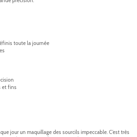
rande précision.
éfinis toute la journée
es
cision
 et fins
que jour un maquillage des sourcils impeccable. C’est très