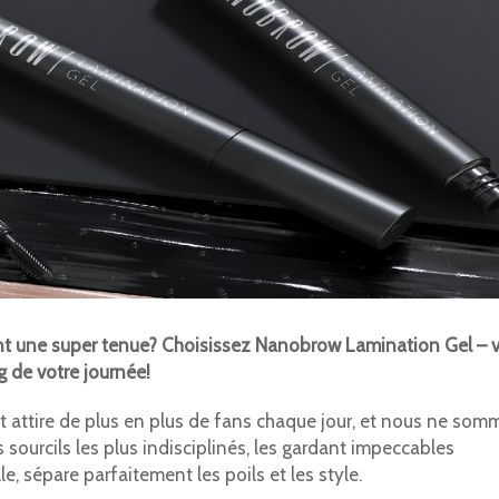
frant une super tenue? Choisissez Nanobrow Lamination Gel – 
g de votre journée!
 attire de plus en plus de fans chaque jour, et nous ne som
es sourcils les plus indisciplinés, les gardant impeccables
e, sépare parfaitement les poils et les style.