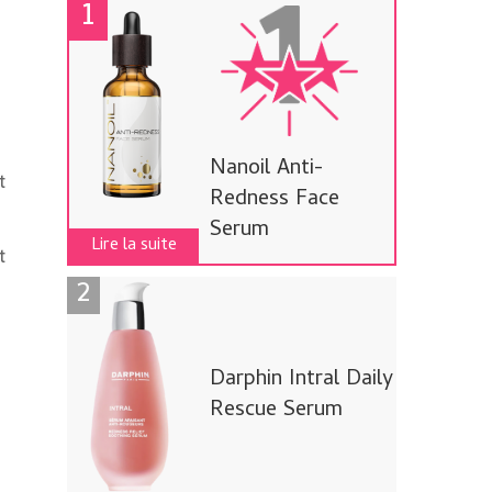
Nanoil Anti-
t
Redness Face
Serum
Lire la suite
t
Darphin Intral Daily
Rescue Serum